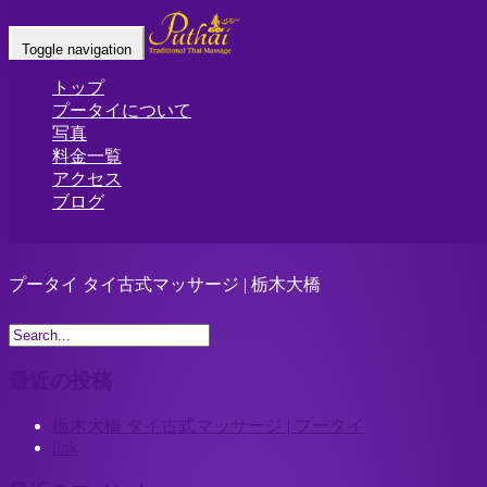
Home
-
プータ…
Toggle navigation
トップ
プータイについて
写真
料金一覧
アクセス
ブログ
プータイ タイ古式マッサージ | 栃木大橋
最近の投稿
栃木大橋 タイ古式マッサージ | プータイ
link