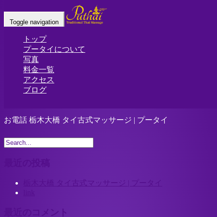
お電話 栃木大橋 タイ古式マッサージ |
Toggle navigation
プータイ
トップ
プータイについて
Home
-
-
お電話…
写真
料金一覧
アクセス
ブログ
お電話 栃木大橋 タイ古式マッサージ | プータイ
最近の投稿
栃木大橋 タイ古式マッサージ | プータイ
link
最近のコメント