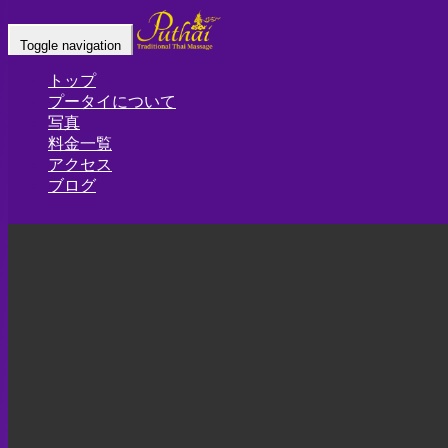
栃木大橋 タイ古式マッサージ | プータ
Toggle navigation
イ
トップ
プータイについて
Home
-
-
栃木大…
写真
料金一覧
アクセス
ブログ