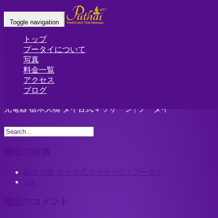
Home
-
充電器…
Toggle navigation
トップ
プータイについて
写真
料金一覧
アクセス
ブログ
充電器 栃木大橋 タイ古式マッサージ | プータイ
最近の投稿
栃木大橋 タイ古式マッサージ | プータイ
link
最近のコメント