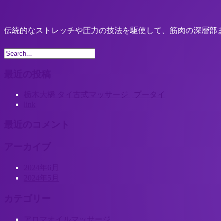
伝統的なストレッチや圧力の技法を駆使して、筋肉の深層部
最近の投稿
栃木大橋 タイ古式マッサージ | プータイ
link
最近のコメント
アーカイブ
2024年6月
2024年5月
カテゴリー
アロマオイルマッサージ