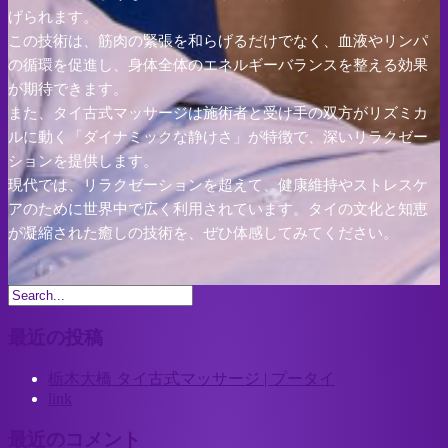
げられます。
この技術は、筋肉の緊張を和らげるだけでなく、血液やリンパ
の循環を促進し、身体全体のエネルギーバランスを整える効果
が期待できます。
また、タイ古式マッサージは施術者と受け手の双方がリズミカ
ルに動く「ダイナミックな静けさ」が特徴で、深いリラクゼー
ションを提供します。
現代では、リラクゼーションを超えて、健康維持やストレスケ
アのために世界中で広く利用されています。タイの文化と知恵
が凝縮された癒しの技術を、ぜひ体感してみてください。
最近の投稿
栃木大橋 タイ古式マッサージ | プータイ
link
最近のコメント