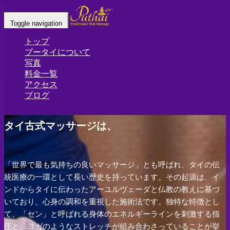
Home
-
Day…
Toggle navigation
トップ
プータイについて
写真
料金一覧
アクセス
ブログ
タイ古式マッサージは、
「世界で最も気持ちの良いマッサージ」とも呼ばれ、タイの伝
統医療の一環として長い歴史を持っています。その起源は、イ
ンドからタイに伝わったアーユルヴェーダと仏教の教えに基づ
いており、心身の調和を重視した施術法です。独特な特徴とし
て、「セン」と呼ばれる身体のエネルギーラインを刺激する指
圧と、ヨガのようなストレッチが組み合わさっていることが挙